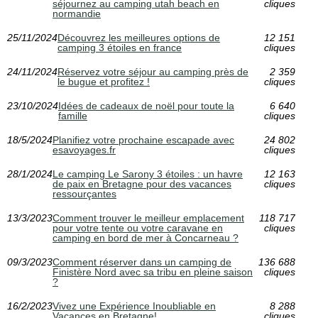
séjournez au camping utah beach en
cliques
normandie
25/11/2024
Découvrez les meilleures options de
12 151
camping 3 étoiles en france
cliques
24/11/2024
Réservez votre séjour au camping près de
2 359
le bugue et profitez !
cliques
23/10/2024
Idées de cadeaux de noël pour toute la
6 640
famille
cliques
18/5/2024
Planifiez votre prochaine escapade avec
24 802
esavoyages.fr
cliques
28/1/2024
Le camping Le Sarony 3 étoiles : un havre
12 163
de paix en Bretagne pour des vacances
cliques
ressourçantes
13/3/2023
Comment trouver le meilleur emplacement
118 717
pour votre tente ou votre caravane en
cliques
camping en bord de mer à Concarneau ?
09/3/2023
Comment réserver dans un camping de
136 688
Finistère Nord avec sa tribu en pleine saison
cliques
?
16/2/2023
Vivez une Expérience Inoubliable en
8 288
Vacances en Bretagne!
cliques