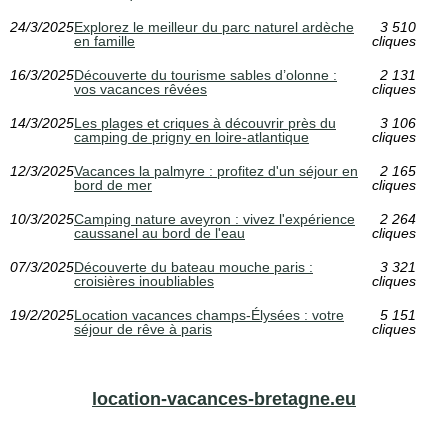
24/3/2025
Explorez le meilleur du parc naturel ardèche
3 510
en famille
cliques
16/3/2025
Découverte du tourisme sables d’olonne :
2 131
vos vacances rêvées
cliques
14/3/2025
Les plages et criques à découvrir près du
3 106
camping de prigny en loire-atlantique
cliques
12/3/2025
Vacances la palmyre : profitez d'un séjour en
2 165
bord de mer
cliques
10/3/2025
Camping nature aveyron : vivez l'expérience
2 264
caussanel au bord de l'eau
cliques
07/3/2025
Découverte du bateau mouche paris :
3 321
croisières inoubliables
cliques
19/2/2025
Location vacances champs-Élysées : votre
5 151
séjour de rêve à paris
cliques
location-vacances-bretagne.eu