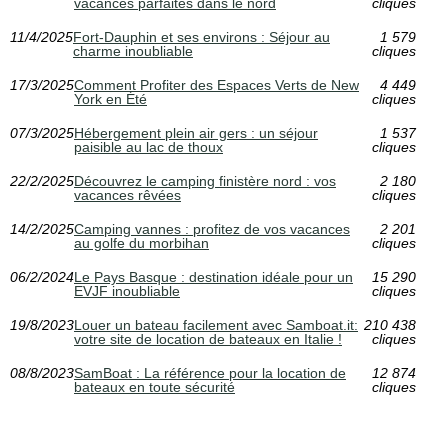
vacances parfaites dans le nord
cliques
11/4/2025
Fort-Dauphin et ses environs : Séjour au
1 579
charme inoubliable
cliques
17/3/2025
Comment Profiter des Espaces Verts de New
4 449
York en Été
cliques
07/3/2025
Hébergement plein air gers : un séjour
1 537
paisible au lac de thoux
cliques
22/2/2025
Découvrez le camping finistère nord : vos
2 180
vacances rêvées
cliques
14/2/2025
Camping vannes : profitez de vos vacances
2 201
au golfe du morbihan
cliques
06/2/2024
Le Pays Basque : destination idéale pour un
15 290
EVJF inoubliable
cliques
19/8/2023
Louer un bateau facilement avec Samboat.it:
210 438
votre site de location de bateaux en Italie !
cliques
08/8/2023
SamBoat : La référence pour la location de
12 874
bateaux en toute sécurité
cliques