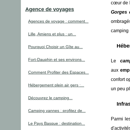
cœur de 
Agence de voyages
Gorges 
Agences de voyage : comment...
ombragés,
camping 
Lille, Amiens et plus : un...
Héber
Pourquoi Choisir un Gîte au...
Fort-Dauphin et ses environs...
Le
cam
aux
emp
Comment Profiter des Espaces...
confort o
Hébergement plein air gers :...
un peu pl
Découvrez le camping...
Infra
Camping vannes : profitez de...
Parmi le
Le Pays Basque : destination...
d'activit