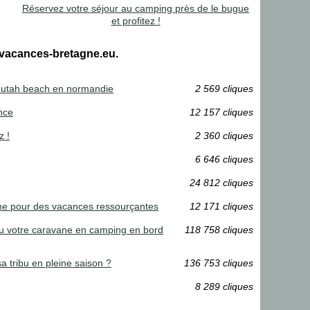
Réservez votre séjour au camping près de le bugue
et profitez !
-vacances-bretagne.eu.
g utah beach en normandie
2 569 cliques
nce
12 157 cliques
z !
2 360 cliques
6 646 cliques
24 812 cliques
gne pour des vacances ressourçantes
12 171 cliques
ou votre caravane en camping en bord
118 758 cliques
 tribu en pleine saison ?
136 753 cliques
8 289 cliques