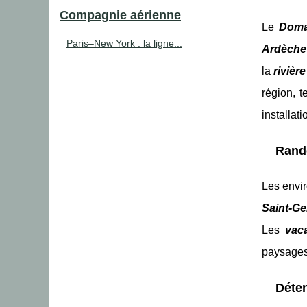
Compagnie aérienne
Le
Doma
Paris–New York : la ligne...
Ardèche
la
rivière
région, t
installati
Rando
Les envi
Saint-G
Les
vac
paysages 
Déten