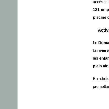
accès in
121 emp
piscine 
Activ
Le
Doma
la
rivièr
les
enfa
plein air
En chois
prometta