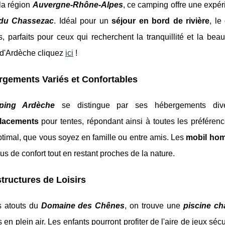
la région
Auvergne-Rhône-Alpes
, ce camping offre
une expér
du Chassezac
. Idéal pour un
séjour en bord de rivière
, l
 parfaits pour ceux qui recherchent la tranquillité et la bea
d'Ardèche cliquez
ici
!
gements Variés et Confortables
ping Ardèche
se distingue par ses hébergements dive
lacements
pour tentes, répondant ainsi à toutes les préféren
ptimal, que vous soyez en famille ou entre amis. Les
mobil ho
us de confort tout en restant proches de la nature.
structures de Loisirs
s atouts du
Domaine des Chênes
, on trouve une
piscine ch
és en plein air. Les enfants pourront profiter de l'aire de jeux s