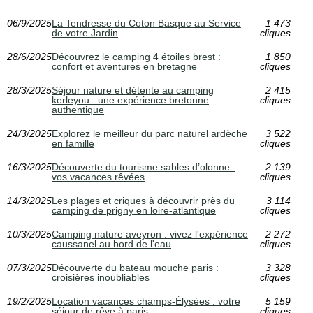
06/9/2025
La Tendresse du Coton Basque au Service
1 473
de votre Jardin
cliques
28/6/2025
Découvrez le camping 4 étoiles brest :
1 850
confort et aventures en bretagne
cliques
28/3/2025
Séjour nature et détente au camping
2 415
kerleyou : une expérience bretonne
cliques
authentique
24/3/2025
Explorez le meilleur du parc naturel ardèche
3 522
en famille
cliques
16/3/2025
Découverte du tourisme sables d’olonne :
2 139
vos vacances rêvées
cliques
14/3/2025
Les plages et criques à découvrir près du
3 114
camping de prigny en loire-atlantique
cliques
10/3/2025
Camping nature aveyron : vivez l'expérience
2 272
caussanel au bord de l'eau
cliques
07/3/2025
Découverte du bateau mouche paris :
3 328
croisières inoubliables
cliques
19/2/2025
Location vacances champs-Élysées : votre
5 159
séjour de rêve à paris
cliques