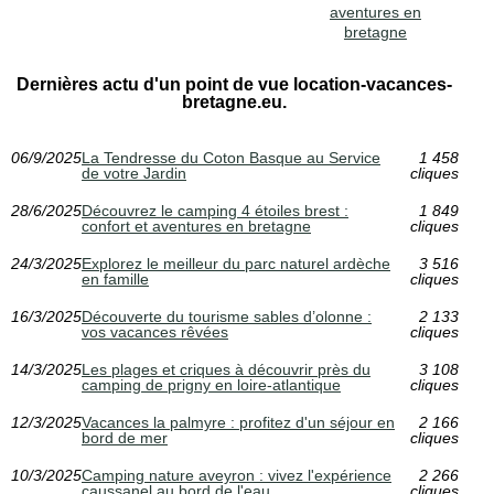
aventures en
bretagne
Dernières actu d'un point de vue location-vacances-
bretagne.eu.
06/9/2025
La Tendresse du Coton Basque au Service
1 458
de votre Jardin
cliques
28/6/2025
Découvrez le camping 4 étoiles brest :
1 849
confort et aventures en bretagne
cliques
24/3/2025
Explorez le meilleur du parc naturel ardèche
3 516
en famille
cliques
16/3/2025
Découverte du tourisme sables d’olonne :
2 133
vos vacances rêvées
cliques
14/3/2025
Les plages et criques à découvrir près du
3 108
camping de prigny en loire-atlantique
cliques
12/3/2025
Vacances la palmyre : profitez d'un séjour en
2 166
bord de mer
cliques
10/3/2025
Camping nature aveyron : vivez l'expérience
2 266
caussanel au bord de l'eau
cliques