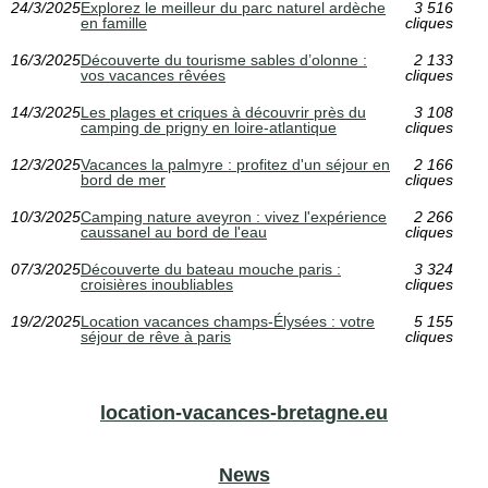
24/3/2025
Explorez le meilleur du parc naturel ardèche
3 516
en famille
cliques
16/3/2025
Découverte du tourisme sables d’olonne :
2 133
vos vacances rêvées
cliques
14/3/2025
Les plages et criques à découvrir près du
3 108
camping de prigny en loire-atlantique
cliques
12/3/2025
Vacances la palmyre : profitez d'un séjour en
2 166
bord de mer
cliques
10/3/2025
Camping nature aveyron : vivez l'expérience
2 266
caussanel au bord de l'eau
cliques
07/3/2025
Découverte du bateau mouche paris :
3 324
croisières inoubliables
cliques
19/2/2025
Location vacances champs-Élysées : votre
5 155
séjour de rêve à paris
cliques
location-vacances-bretagne.eu
News